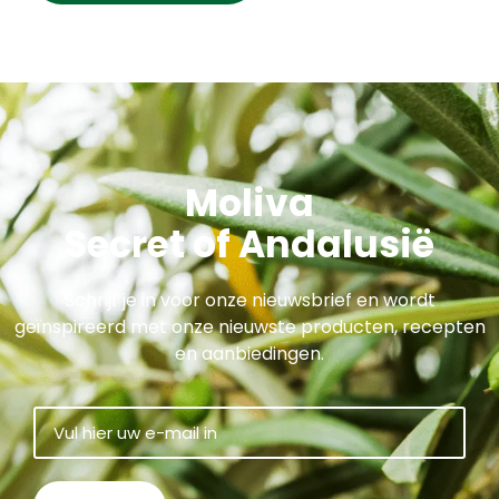
Moliva
Secret of Andalusië
Schrijf je in voor onze nieuwsbrief en wordt
geïnspireerd met onze nieuwste producten, recepten
en aanbiedingen.